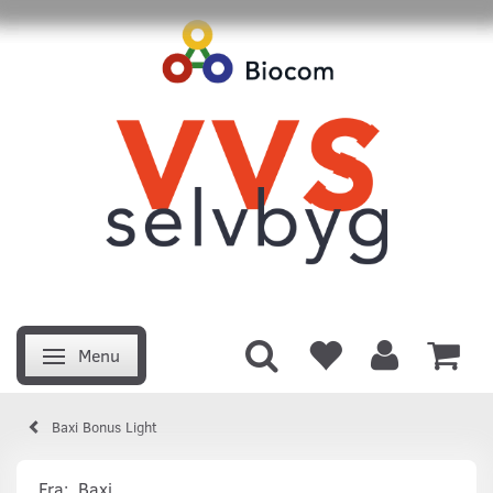
Menu
Skifte navigation
Baxi Bonus Light
Fra:
Baxi