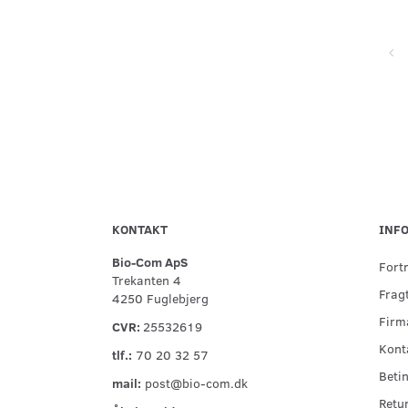
Super service, flinke og hjælpsomme ved telefonisk kontakt,
hurtig levering og forsvarlig indpakning
KONTAKT
INF
Bio-Com ApS
Fort
Trekanten 4
Fragt
4250 Fuglebjerg
Firma
CVR:
25532619
Kont
tlf.:
70 20 32 57
Betin
mail:
post@bio-com.dk
Retu