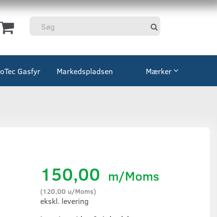
coTec Gasfyr
Markedspladsen
Mærker
150,00
m/Moms
(
120,00
u/Moms
)
ekskl. levering