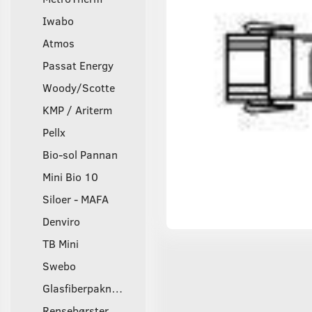
Iwabo
Atmos
Passat Energy
Woody/Scotte
KMP / Ariterm
Pellx
Bio-sol Pannan
Mini Bio 10
Siloer - MAFA
Denviro
TB Mini
Swebo
Glasfiberpakninger
Rensebørster