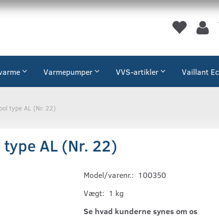
varme
Varmepumper
VVS-artikler
Vaillant E
pol type AL (Nr. 22)
 type AL (Nr. 22)
Model/varenr.:
100350
Vægt:
1 kg
Se hvad kunderne synes om os