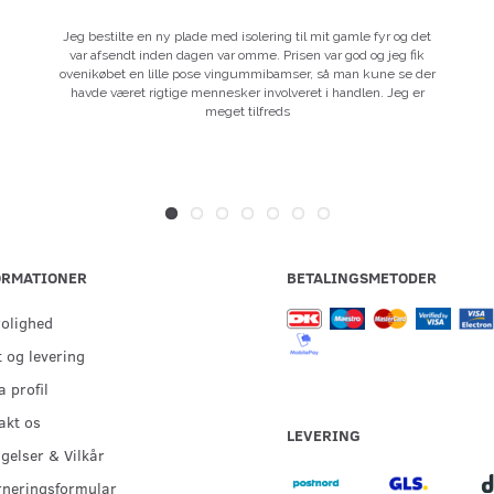
Jeg bestilte en ny plade med isolering til mit gamle fyr og det
var afsendt inden dagen var omme. Prisen var god og jeg fik
ovenikøbet en lille pose vingummibamser, så man kune se der
havde været rigtige mennesker involveret i handlen. Jeg er
meget tilfreds
ORMATIONER
BETALINGSMETODER
rolighed
 og levering
 profil
akt os
LEVERING
gelser & Vilkår
rneringsformular