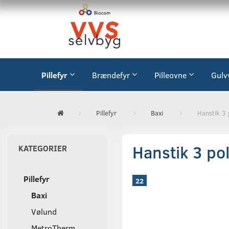
Pillefyr
Brændefyr
Pilleovne
Gulv
Pillefyr
Baxi
Hanstik 3 
Hanstik 3 pol
KATEGORIER
Pillefyr
22
Baxi
Vølund
MetroTherm