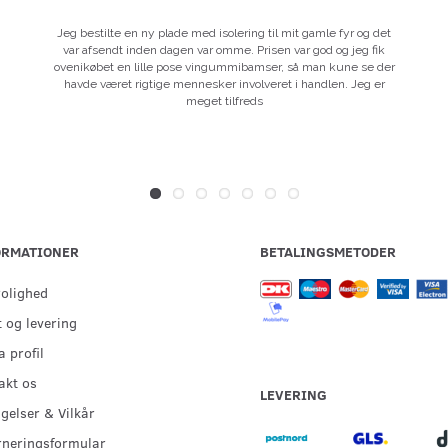
Jeg bestilte en ny plade med isolering til mit gamle fyr og det
var afsendt inden dagen var omme. Prisen var god og jeg fik
ovenikøbet en lille pose vingummibamser, så man kune se der
havde været rigtige mennesker involveret i handlen. Jeg er
meget tilfreds
ORMATIONER
BETALINGSMETODER
rolighed
 og levering
 profil
akt os
LEVERING
gelser & Vilkår
rneringsformular