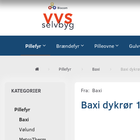
Pillefyr
Brændefyr
Pilleovne
Gulv
Pillefyr
Baxi
Baxi dykr
Fra:
Baxi
KATEGORIER
Baxi dykrør 
Pillefyr
Baxi
Vølund
MetroTherm