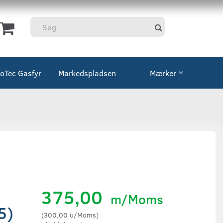
coTec Gasfyr
Markedspladsen
Mærker
375,00
m/Moms
5)
(
300,00
u/Moms
)