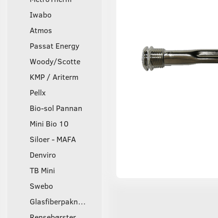
Iwabo
Atmos
Passat Energy
Woody/Scotte
KMP / Ariterm
Pellx
Bio-sol Pannan
Mini Bio 10
Siloer - MAFA
Denviro
TB Mini
Swebo
Glasfiberpakninger
Rensebørster