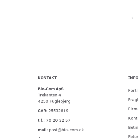
Super service, flinke og hjælpsomme ved telefonisk kontakt,
hurtig levering og forsvarlig indpakning
KONTAKT
INF
Bio-Com ApS
Fort
Trekanten 4
Fragt
4250 Fuglebjerg
Firma
CVR:
25532619
Kont
tlf.:
70 20 32 57
Betin
mail:
post@bio-com.dk
Retu