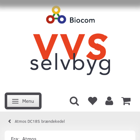
Menu
Skifte navigation
Atmos DC18S brændekedel
Fra:
Atmos