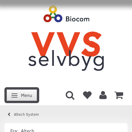
Menu
Skifte navigation
Altech System
Fra:
Altech