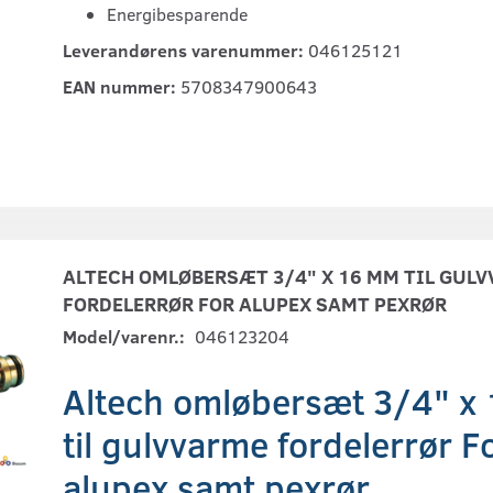
Energibesparende
Leverandørens varenummer:
046125121
EAN nummer:
5708347900643
ALTECH OMLØBERSÆT 3/4" X 16 MM TIL GUL
FORDELERRØR FOR ALUPEX SAMT PEXRØR
Model/varenr.:
046123204
Altech omløbersæt 3/4" x
til gulvvarme fordelerrør F
alupex samt pexrør