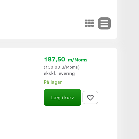
187,50
m/Moms
(
150,00
u/Moms
)
ekskl. levering
På lager
Læg i kurv