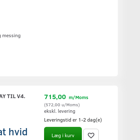
og messing
Y TIL V4.
715,00
m/Moms
(
572,00
u/Moms
)
ekskl. levering
Leveringstid er 1-2 dag(e)
t hvid
Læg i kurv