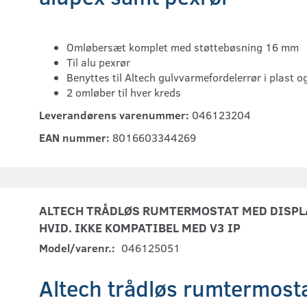
Omløbersæt komplet med støttebøsning 16 mm
Til alu pexrør
Benyttes til Altech gulvvarmefordelerrør i plast 
2 omløber til hver kreds
Leverandørens varenummer:
046123204
EAN nummer:
8016603344269
ALTECH TRÅDLØS RUMTERMOSTAT MED DISPLA
HVID. IKKE KOMPATIBEL MED V3 IP
Model/varenr.:
046125051
Altech trådløs rumtermosta