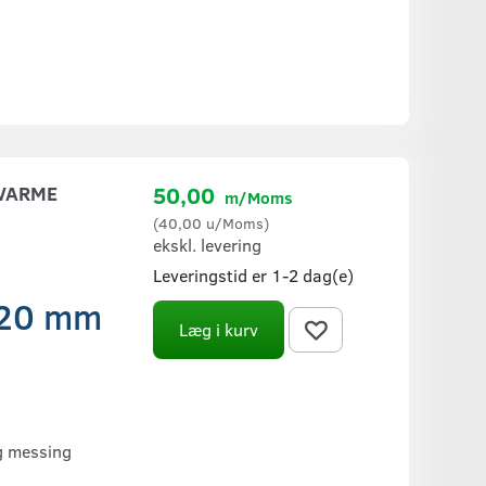
VVARME
50,00
m/Moms
(
40,00
u/Moms
)
ekskl. levering
Leveringstid er 1-2 dag(e)
 20 mm
Læg i kurv
og messing