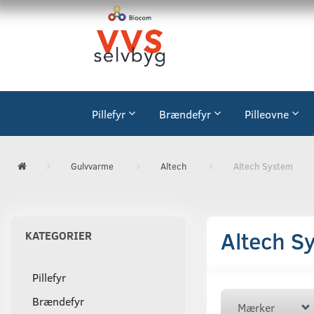
Pillefyr
Brændefyr
Pilleovne
Gulvvarme
Altech
Altech System
Altech S
KATEGORIER
Pillefyr
Brændefyr
Mærker