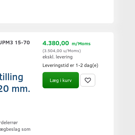
UPM3 15-70
4.380,00
m/Moms
(
3.504,00
u/Moms
)
ekskl. levering
Leveringstid er 1-2 dag(e)
illing
Læg i kurv
20 mm.
delerrør
 vægbeslag som