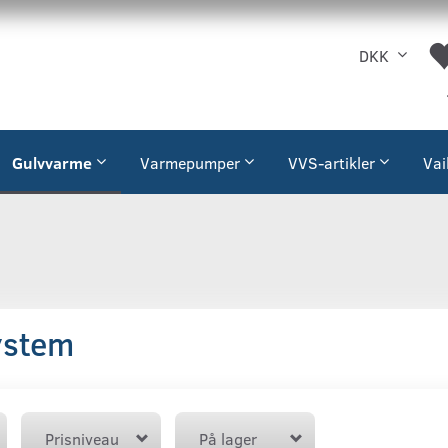
DKK
Gulvvarme
Varmepumper
VVS-artikler
Vai
ystem
Prisniveau
På lager