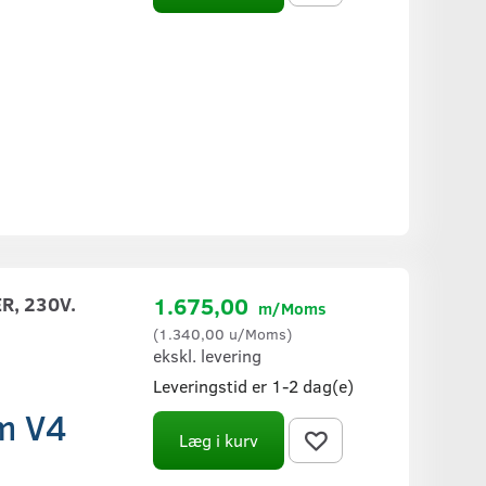
R, 230V.
1.675,00
m/Moms
(
1.340,00
u/Moms
)
ekskl. levering
Leveringstid er 1-2 dag(e)
em V4
Læg i kurv