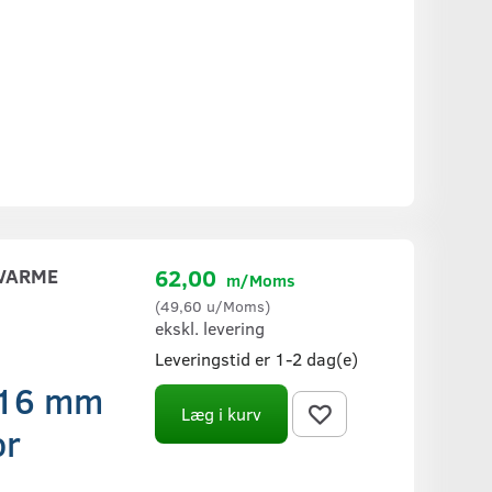
VVARME
62,00
m/Moms
(
49,60
u/Moms
)
ekskl. levering
Leveringstid er 1-2 dag(e)
 16 mm
Læg i kurv
or