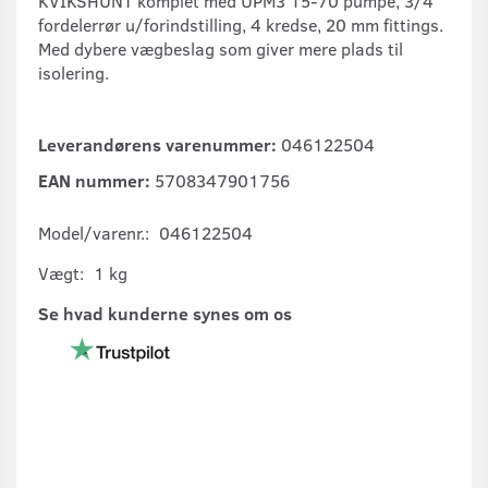
KVIKSHUNT komplet med UPM3 15-70 pumpe, 3/4"
fordelerrør u/forindstilling, 4 kredse, 20 mm fittings.
Med dybere vægbeslag som giver mere plads til
isolering.
Leverandørens varenummer:
046122504
EAN nummer:
5708347901756
Model/varenr.:
046122504
Vægt:
1 kg
Se hvad kunderne synes om os