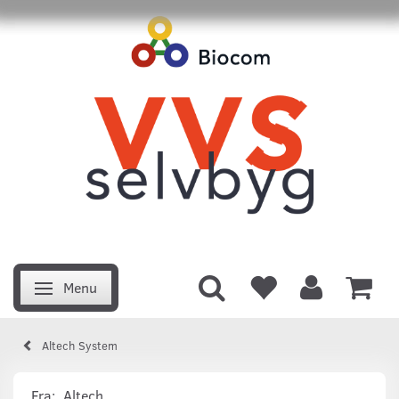
Menu
Skifte navigation
Altech System
Fra:
Altech