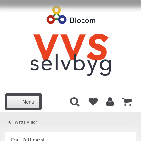
Menu
Skifte navigation
Watts Vision
Fra:
Pettinaroli