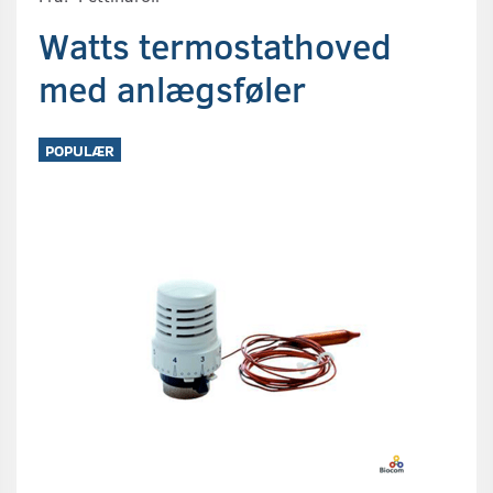
Watts termostathoved
med anlægsføler
POPULÆR