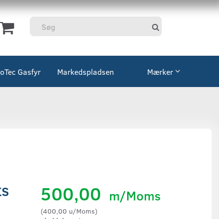
coTec Gasfyr
Markedspladsen
Mærker
ts
500,00
m/Moms
(
400,00
u/Moms
)