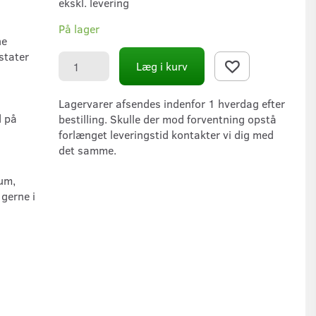
ekskl. levering
På lager
ne
stater
Læg i kurv
Lagervarer afsendes indenfor 1 hverdag efter
d på
bestilling. Skulle der mod forventning opstå
forlænget leveringstid kontakter vi dig med
det samme.
rum,
gerne i