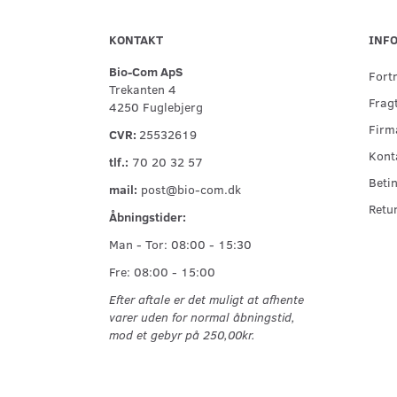
KONTAKT
INF
Bio-Com ApS
Fort
Trekanten 4
Fragt
4250 Fuglebjerg
Firma
CVR:
25532619
Kont
tlf.:
70 20 32 57
Betin
mail:
post@bio-com.dk
Retu
Åbningstider:
Man - Tor: 08:00 - 15:30
Fre: 08:00 - 15:00
Efter aftale er det muligt at afhente
varer uden for normal åbningstid,
mod et gebyr på 250,00kr.