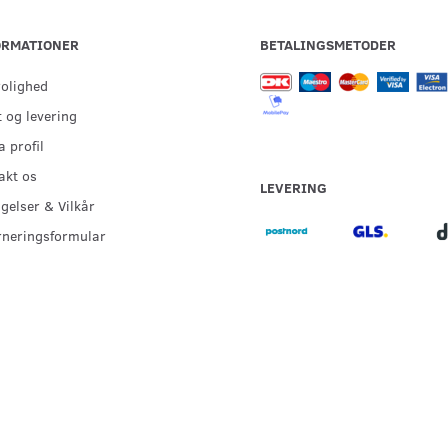
ORMATIONER
BETALINGSMETODER
rolighed
 og levering
 profil
akt os
LEVERING
gelser & Vilkår
rneringsformular