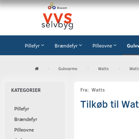
Pillefyr
Brændefyr
Pilleovne
Gulv
Gulvvarme
Watts
Watts
Fra:
Watts
KATEGORIER
Tilkøb til Wa
Pillefyr
Brændefyr
Pilleovne