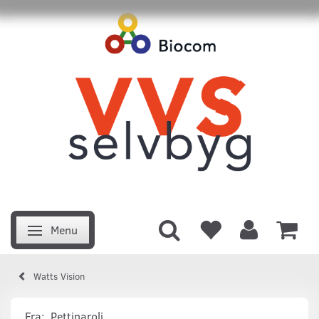
Menu
Skifte navigation
Watts Vision
Fra:
Pettinaroli