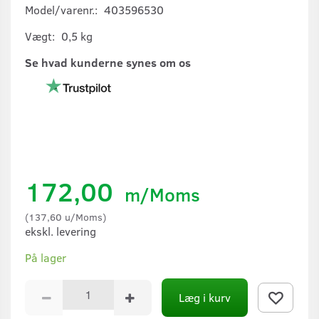
Model/varenr.:
403596530
Vægt:
0,5 kg
Se hvad kunderne synes om os
172,00
m/Moms
(
137,60
u/Moms
)
ekskl. levering
På lager
Læg i kurv