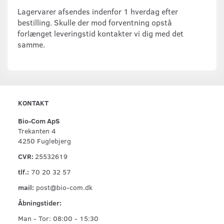
Lagervarer afsendes indenfor 1 hverdag efter
bestilling. Skulle der mod forventning opstå
forlænget leveringstid kontakter vi dig med det
samme.
KONTAKT
Bio-Com ApS
Trekanten 4
4250 Fuglebjerg
CVR:
25532619
tlf.:
70 20 32 57
mail:
post@bio-com.dk
Åbningstider:
Man - Tor: 08:00 - 15:30