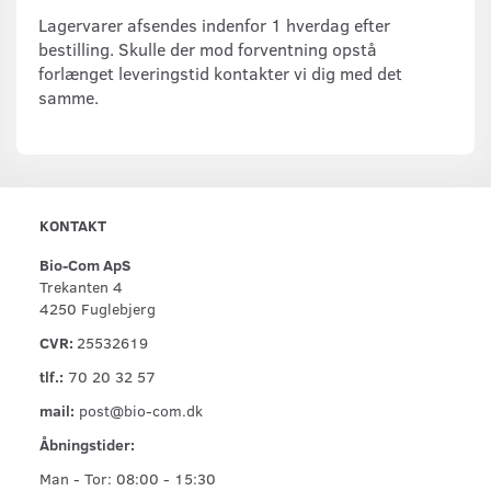
Lagervarer afsendes indenfor 1 hverdag efter
bestilling. Skulle der mod forventning opstå
forlænget leveringstid kontakter vi dig med det
samme.
KONTAKT
Bio-Com ApS
Trekanten 4
4250 Fuglebjerg
CVR:
25532619
tlf.:
70 20 32 57
mail:
post@bio-com.dk
Åbningstider:
Man - Tor: 08:00 - 15:30