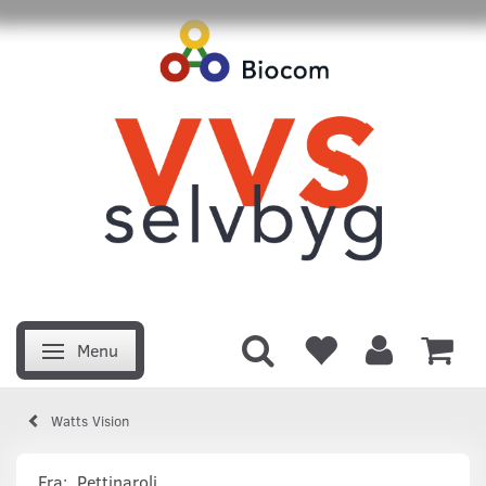
Menu
Skifte navigation
Watts Vision
Fra:
Pettinaroli