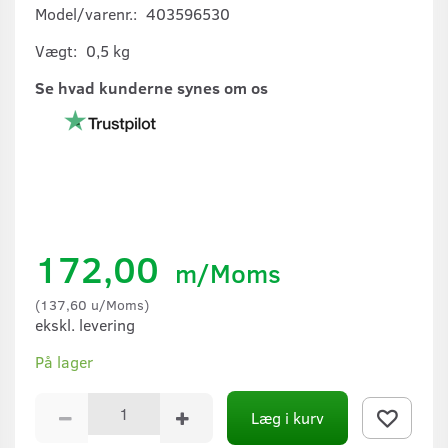
Model/varenr.:
403596530
Vægt:
0,5 kg
Se hvad kunderne synes om os
172,00
m/Moms
(
137,60
u/Moms
)
ekskl. levering
På lager
Læg i kurv