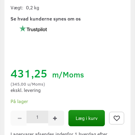
Vægt:
0,2 kg
Se hvad kunderne synes om os
431,25
m/Moms
(
345,00
u/Moms
)
ekskl. levering
På lager
Læg i kurv
Lagervarer afsendes indenfor 1 hverdag efter