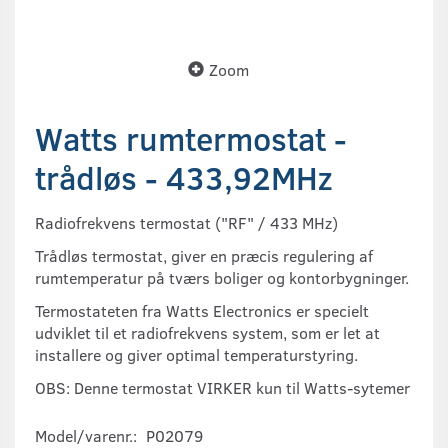
Zoom
Watts rumtermostat -
trådløs - 433,92MHz
Radiofrekvens
termostat
(
"RF"
/
433
MHz)
Trådløs
ter
mostat
,
giver
en præcis
regulering af
rumtemperatur
på tværs
boliger og
kontorbygninger
.
Termostateten fra Watts
Electronics er
specielt
udviklet
til et
radiofrekvens
system, som er
let at
installere og
giver optimal
temperaturstyring.
OBS: Denne termostat VIRKER kun til Watts-sytemer
Model/varenr.:
P02079