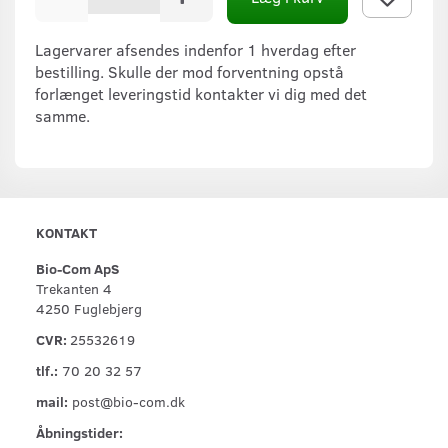
Lagervarer afsendes indenfor 1 hverdag efter
bestilling. Skulle der mod forventning opstå
forlænget leveringstid kontakter vi dig med det
samme.
KONTAKT
Bio-Com ApS
Trekanten 4
4250 Fuglebjerg
CVR:
25532619
tlf.:
70 20 32 57
mail:
post@bio-com.dk
Åbningstider: