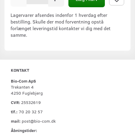
Lagervarer afsendes indenfor 1 hverdag efter
bestilling. Skulle der mod forventning opstå
forlænget leveringstid kontakter vi dig med det
samme.
KONTAKT
Bio-Com ApS
Trekanten 4
4250 Fuglebjerg
CVR:
25532619
tlf.:
70 20 32 57
mail:
post@bio-com.dk
Åbningstider: