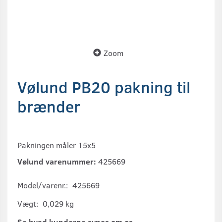
Zoom
Vølund PB20 pakning til
brænder
Pakningen måler 15x5
Vølund varenummer:
425669
Model/varenr.:
425669
Vægt:
0,029 kg
Se hvad kunderne synes om os