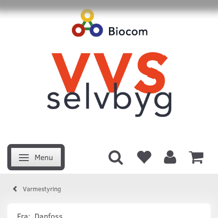
Menu
Skifte navigation
Varmestyring
Fra:
Danfoss