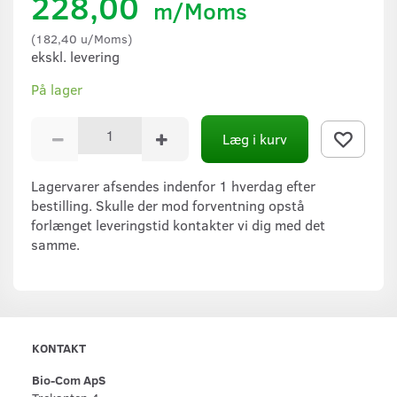
228,00
m/Moms
(
182,40
u/Moms
)
ekskl. levering
På lager
Læg i kurv
Lagervarer afsendes indenfor 1 hverdag efter
bestilling. Skulle der mod forventning opstå
forlænget leveringstid kontakter vi dig med det
samme.
KONTAKT
Bio-Com ApS
Trekanten 4