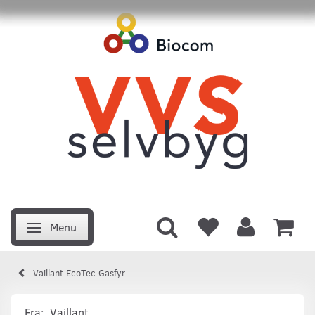
Menu
Skifte navigation
Vaillant EcoTec Gasfyr
Fra:
Vaillant