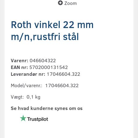
Zoom
Roth vinkel 22 mm
m/n,rustfri stål
Varenr:
046604322
EAN nr:
5702000131542
Leverandør nr:
17046604.322
Model/varenr.:
17046604.322
Vægt:
0,1 kg
Se hvad kunderne synes om os