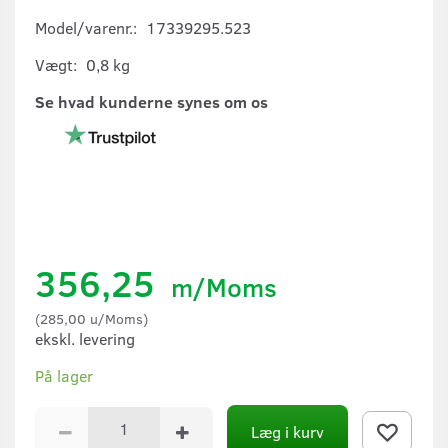
Model/varenr.:
17339295.523
Vægt:
0,8 kg
Se hvad kunderne synes om os
356,25
m/Moms
(
285,00
u/Moms
)
ekskl. levering
På lager
Læg i kurv