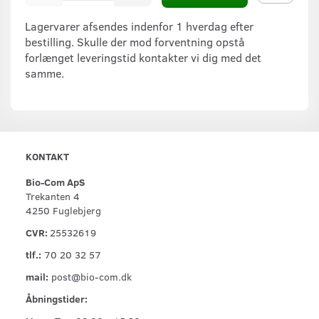
Lagervarer afsendes indenfor 1 hverdag efter
bestilling. Skulle der mod forventning opstå
forlænget leveringstid kontakter vi dig med det
samme.
KONTAKT
Bio-Com ApS
Trekanten 4
4250 Fuglebjerg
CVR:
25532619
tlf.:
70 20 32 57
mail:
post@bio-com.dk
Åbningstider: