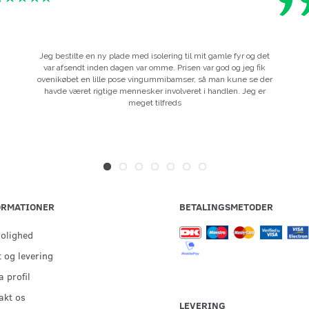
Jeg bestilte en ny plade med isolering til mit gamle fyr og det
var afsendt inden dagen var omme. Prisen var god og jeg fik
ovenikøbet en lille pose vingummibamser, så man kune se der
havde været rigtige mennesker involveret i handlen. Jeg er
meget tilfreds
ORMATIONER
BETALINGSMETODER
rolighed
 og levering
 profil
akt os
LEVERING