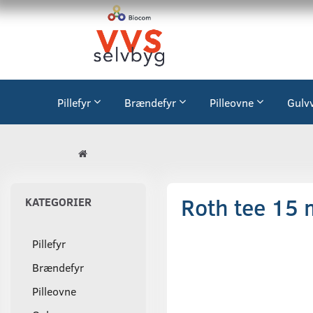
Pillefyr
Brændefyr
Pilleovne
Gulv
Roth tee 15 mm
KATEGORIER
Pillefyr
Brændefyr
Pilleovne