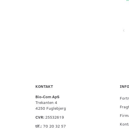
Super service, flinke og hjælpsomme ved telefonisk kontakt,
hurtig levering og forsvarlig indpakning
KONTAKT
INF
Bio-Com ApS
Fort
Trekanten 4
Fragt
4250 Fuglebjerg
Firma
CVR:
25532619
Kont
tlf.:
70 20 32 57