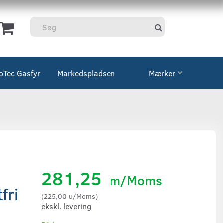
coTec Gasfyr
Markedspladsen
Mærker
281,25
m/Moms
fri
(
225,00
u/Moms
)
ekskl. levering