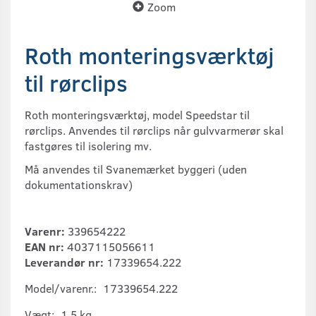
Zoom
Roth monteringsværktøj
til rørclips
Roth monteringsværktøj, model Speedstar til
rørclips. Anvendes til rørclips når gulvvarmerør skal
fastgøres til isolering mv.
Må anvendes til Svanemærket byggeri (uden
dokumentationskrav)
Varenr:
339654222
EAN nr:
4037115056611
Leverandør nr:
17339654.222
Model/varenr.:
17339654.222
Vægt:
1,5 kg