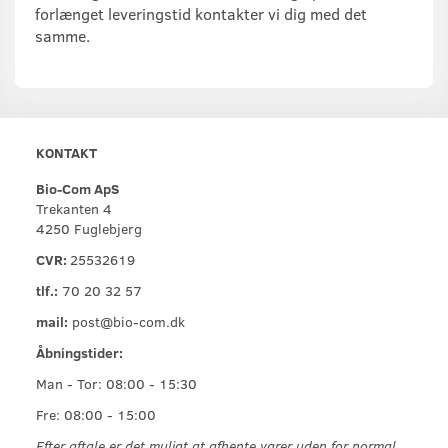
forlænget leveringstid kontakter vi dig med det
samme.
KONTAKT
Bio-Com ApS
Trekanten 4
4250 Fuglebjerg
CVR:
25532619
tlf.:
70 20 32 57
mail:
post@bio-com.dk
Åbningstider:
Man - Tor: 08:00 - 15:30
Fre: 08:00 - 15:00
Efter aftale er det muligt at afhente varer uden for normal