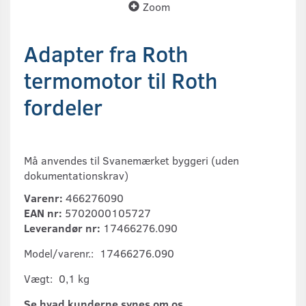
Zoom
Adapter fra Roth
termomotor til Roth
fordeler
Må anvendes til Svanemærket byggeri (uden
dokumentationskrav)
Varenr:
466276090
EAN nr:
5702000105727
Leverandør nr:
17466276.090
Model/varenr.:
17466276.090
Vægt:
0,1 kg
Se hvad kunderne synes om os