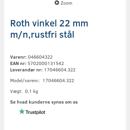
Zoom
Roth vinkel 22 mm
m/n,rustfri stål
Varenr:
046604322
EAN nr:
5702000131542
Leverandør nr:
17046604.322
Model/varenr.:
17046604.322
Vægt:
0,1 kg
Se hvad kunderne synes om os