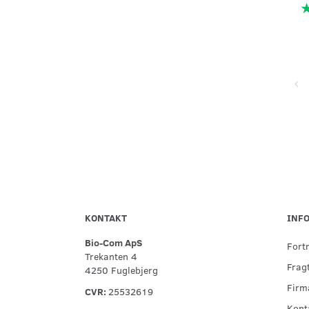
Super service, flinke og hjælpsomme ved telefonisk kontakt,
hurtig levering og forsvarlig indpakning
KONTAKT
INF
Bio-Com ApS
Fort
Trekanten 4
Fragt
4250 Fuglebjerg
Firma
CVR:
25532619
Kont