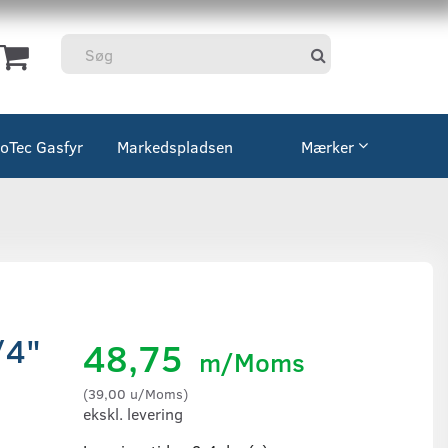
coTec Gasfyr
Markedspladsen
Mærker
/4"
48,75
m/Moms
(
39,00
u/Moms
)
ekskl. levering