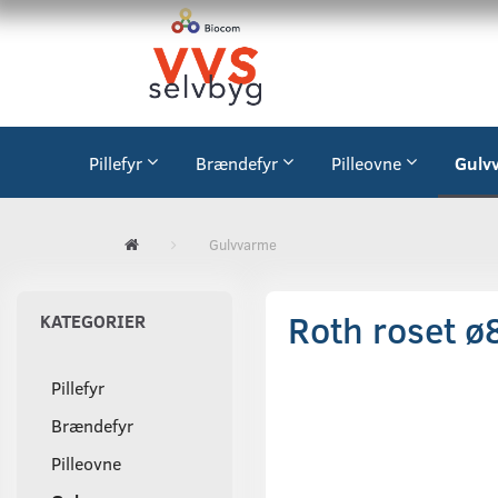
Pillefyr
Brændefyr
Pilleovne
Gulv
Gulvvarme
Roth roset ø
KATEGORIER
Pillefyr
Brændefyr
Pilleovne