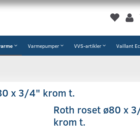
varme
Varmepumper
VVS-artikler
Vaillant E
80 x 3/4" krom t.
Roth roset ø80 x 3
krom t.