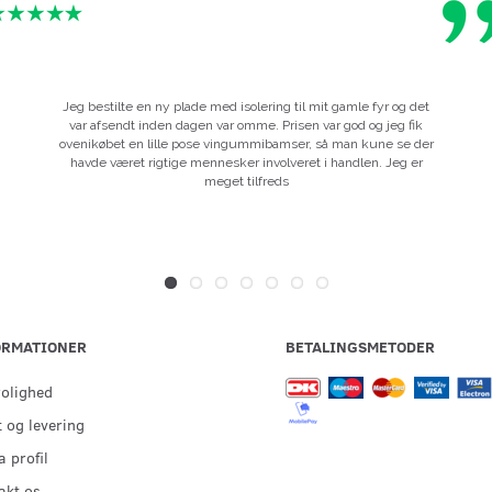
Jeg bestilte en ny plade med isolering til mit gamle fyr og det
var afsendt inden dagen var omme. Prisen var god og jeg fik
ovenikøbet en lille pose vingummibamser, så man kune se der
havde været rigtige mennesker involveret i handlen. Jeg er
meget tilfreds
ORMATIONER
BETALINGSMETODER
rolighed
 og levering
 profil
akt os