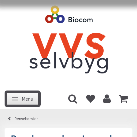
Menu
Skifte navigation
Rensebørster