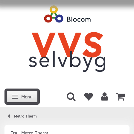
Menu
Skifte navigation
Metro Therm
Fra:
Metro Therm