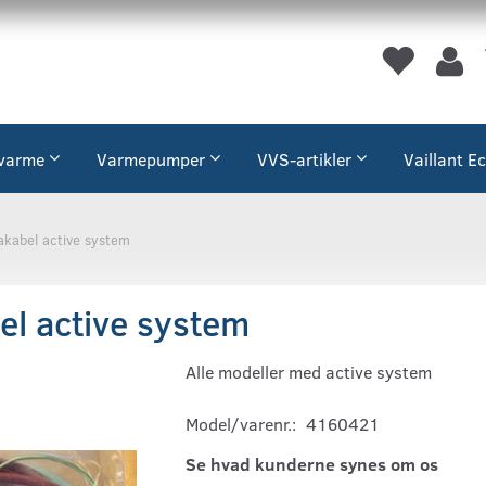
varme
Varmepumper
VVS-artikler
Vaillant E
kabel active system
l active system
Alle modeller med active system
Model/varenr.:
4160421
Se hvad kunderne synes om os