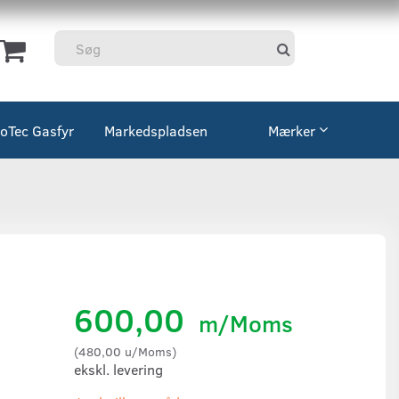
coTec Gasfyr
Markedspladsen
Mærker
600,00
m/Moms
(
480,00
u/Moms
)
ekskl. levering