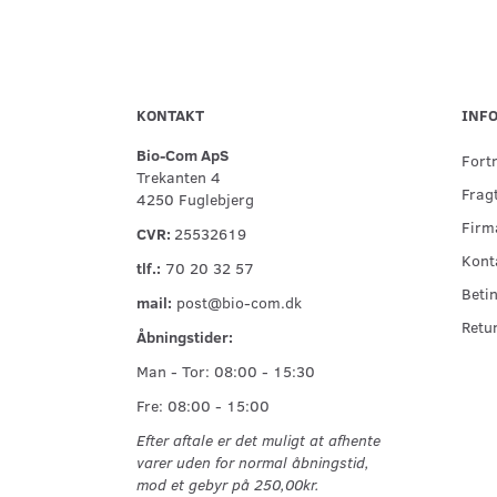
KONTAKT
INF
Bio-Com ApS
Fort
Trekanten 4
Fragt
4250 Fuglebjerg
Firma
CVR:
25532619
Kont
tlf.:
70 20 32 57
Betin
mail:
post@bio-com.dk
Retu
Åbningstider:
Man - Tor: 08:00 - 15:30
Fre: 08:00 - 15:00
Efter aftale er det muligt at afhente
varer uden for normal åbningstid,
mod et gebyr på 250,00kr.