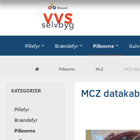
Pillefyr
Brændefyr
Pilleovne
Gulv
Pilleovne
McZ
MCZ data
MCZ datakabe
KATEGORIER
Pillefyr
Brændefyr
Pilleovne