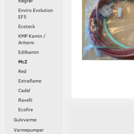
Røgrør
Enviro Evolution
EF5
Ecoteck
KMP Kamin /
Ariterm
Edilkamin
McZ
Red
Extraflame
Cadel
Ravelli
Ecofire
Gulvvarme
Varmepumper