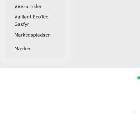
VVS-artikler
Vaillant EcoTec
Gasfyr
Markedspladsen
Mærker
Super service, flinke og hjælpsomme ved telefonisk kontakt,
hurtig levering og forsvarlig indpakning