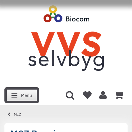
Menu
Skifte navigation
McZ