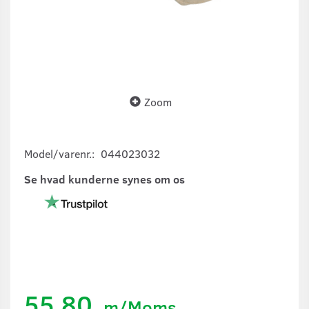
Zoom
Model/varenr.:
044023032
Se hvad kunderne synes om os
55,80
m/Moms