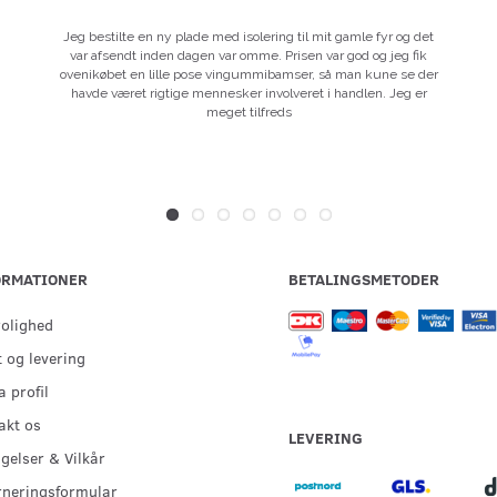
Jeg bestilte en ny plade med isolering til mit gamle fyr og det
var afsendt inden dagen var omme. Prisen var god og jeg fik
ovenikøbet en lille pose vingummibamser, så man kune se der
havde været rigtige mennesker involveret i handlen. Jeg er
meget tilfreds
ORMATIONER
BETALINGSMETODER
rolighed
 og levering
 profil
akt os
LEVERING
gelser & Vilkår
rneringsformular