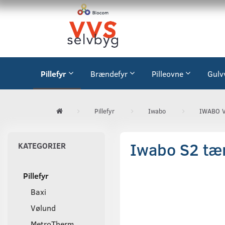
Pillefyr
Brændefyr
Pilleovne
Gulv
Pillefyr
Iwabo
IWABO V
Iwabo S2 tæn
KATEGORIER
Pillefyr
Baxi
Vølund
MetroTherm