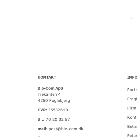
Super service, flinke og hjælpsomme ved telefonisk kontakt,
hurtig levering og forsvarlig indpakning
KONTAKT
INF
Bio-Com ApS
Fort
Trekanten 4
Fragt
4250 Fuglebjerg
Firma
CVR:
25532619
Kont
tlf.:
70 20 32 57
Betin
mail:
post@bio-com.dk
Retu