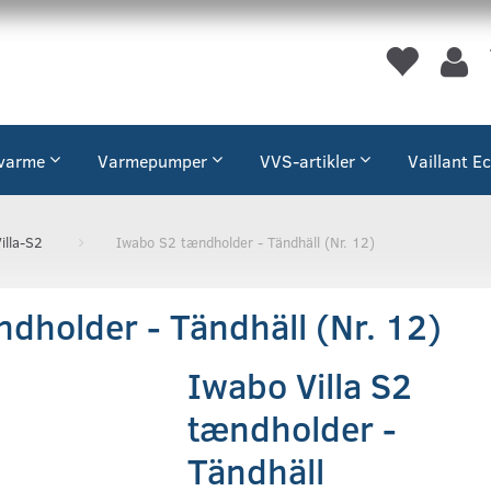
varme
Varmepumper
VVS-artikler
Vaillant E
illa-S2
Iwabo S2 tændholder - Tändhäll (Nr. 12)
dholder - Tändhäll (Nr. 12)
Iwabo Villa S2
tændholder -
Tändhäll