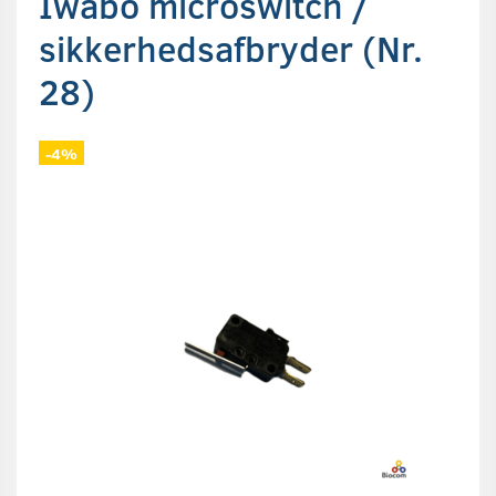
Iwabo microswitch /
sikkerhedsafbryder (Nr.
28)
-4%