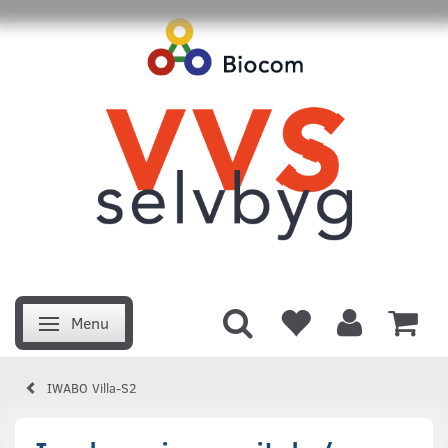
Menu
Skifte navigation
IWABO Villa-S2