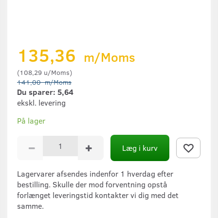
135,36
m/Moms
(
108,29
u/Moms
)
141,00
m/Moms
Du sparer:
5,64
ekskl. levering
På lager
Læg i kurv
Lagervarer afsendes indenfor 1 hverdag efter
bestilling. Skulle der mod forventning opstå
forlænget leveringstid kontakter vi dig med det
samme.