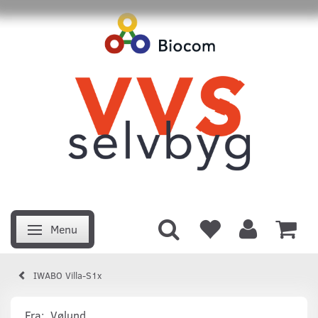
Menu
Skifte navigation
IWABO Villa-S1x
Fra:
Vølund