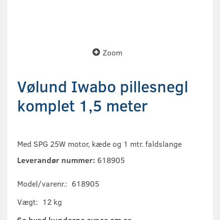
Zoom
Vølund Iwabo pillesnegl
komplet 1,5 meter
Med SPG 25W motor, kæde og 1 mtr. faldslange
Leverandør nummer:
618905
Model/varenr.:
618905
Vægt:
12 kg
Se hvad kunderne synes om os