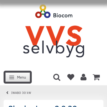
Menu
Skifte navigation
IWABO 30 kW