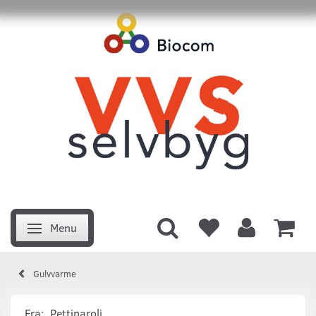
Menu
Skifte navigation
Gulvvarme
Fra:
Pettinaroli