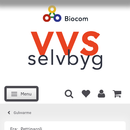
Menu
Skifte navigation
Gulvvarme
Fra:
Pettinaroli