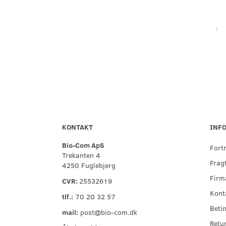
Super service, flinke og hjælpsomme ved telefonisk kontakt,
hurtig levering og forsvarlig indpakning
KONTAKT
INF
Bio-Com ApS
Fort
Trekanten 4
Fragt
4250 Fuglebjerg
Firma
CVR:
25532619
Kont
tlf.:
70 20 32 57
Betin
mail:
post@bio-com.dk
Retu