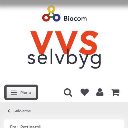
Menu
Skifte navigation
Gulvvarme
Fra:
Pettinaroli