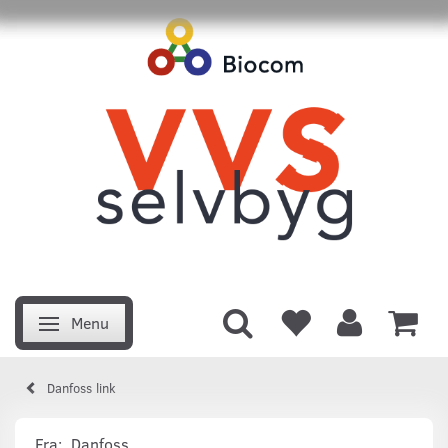
Menu
Skifte navigation
Danfoss link
Fra:
Danfoss