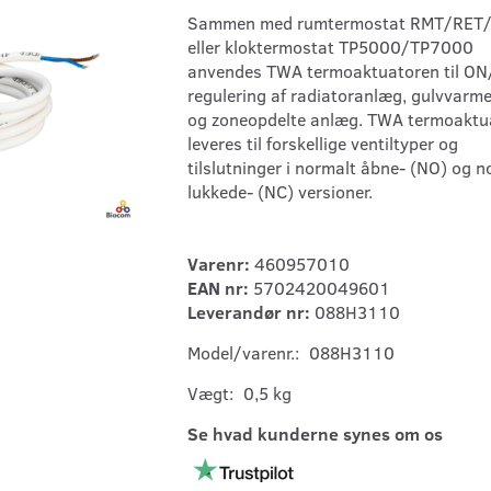
Sammen med rumtermostat RMT/RET
eller kloktermostat TP5000/TP7000
anvendes TWA termoaktuatoren til O
regulering af radiatoranlæg, gulvvar
og zoneopdelte anlæg. TWA termoaktu
leveres til forskellige ventiltyper og
tilslutninger i normalt åbne- (NO) og n
lukkede- (NC) versioner.
Varenr:
460957010
EAN nr:
5702420049601
Leverandør nr:
088H3110
Model/varenr.:
088H3110
Vægt:
0,5 kg
Se hvad kunderne synes om os