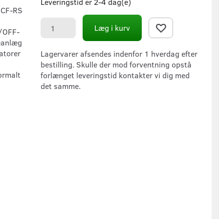
Leveringstid er 2-4 dag(e)
/CF-RS
Læg i kurv
N/OFF-
meanlæg
atorer
Lagervarer afsendes indenfor 1 hverdag efter
bestilling. Skulle der mod forventning opstå
ormalt
forlænget leveringstid kontakter vi dig med
det samme.