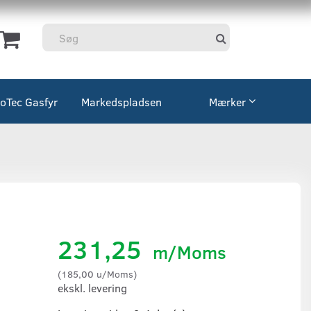
coTec Gasfyr
Markedspladsen
Mærker
231,25
m/Moms
(
185,00
u/Moms
)
ekskl. levering