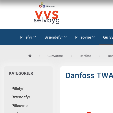
Pillefyr
Brændefyr
Pilleovne
Gulv
Gulvvarme
Danfoss
Dan
Danfoss TWA
KATEGORIER
Pillefyr
Brændefyr
Pilleovne