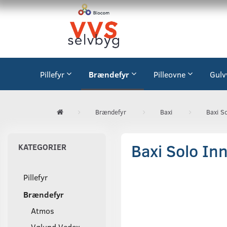
Pillefyr
Brændefyr
Pilleovne
Gulv
Brændefyr
Baxi
Baxi S
Baxi Solo Inn
KATEGORIER
Pillefyr
Brændefyr
Atmos
Vølund Vedex