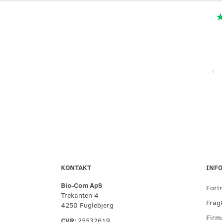
Super service, flinke og hjælpsomme ved telefonisk kontakt,
hurtig levering og forsvarlig indpakning
KONTAKT
INF
Bio-Com ApS
Fort
Trekanten 4
Fragt
4250 Fuglebjerg
Firma
CVR:
25532619