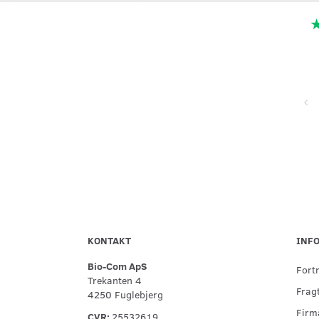
Super service, flinke og hjælpsomme ved telefonisk kontakt,
hurtig levering og forsvarlig indpakning
KONTAKT
INF
Bio-Com ApS
Fort
Trekanten 4
Fragt
4250 Fuglebjerg
Firma
CVR:
25532619