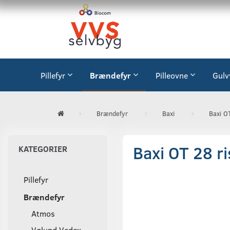
Pillefyr
Brændefyr
Pilleovne
Gulv
Brændefyr
Baxi
Baxi O
Baxi OT 28 r
KATEGORIER
Pillefyr
Brændefyr
Atmos
Vølund Vedex