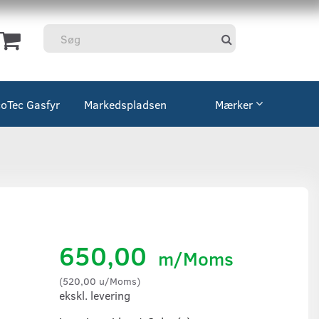
coTec Gasfyr
Markedspladsen
Mærker
650,00
m/Moms
(
520,00
u/Moms
)
ekskl. levering