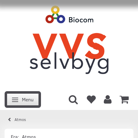
Menu
Skifte navigation
Atmos
Fra:
Atmos