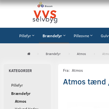
Pillefyr
Brændefyr
Pilleovne
Gulv
Brændefyr
Atmos
Atmo
Fra:
Atmos
KATEGORIER
Atmos tænd /
Pillefyr
Brændefyr
Atmos
Vølund Vedex