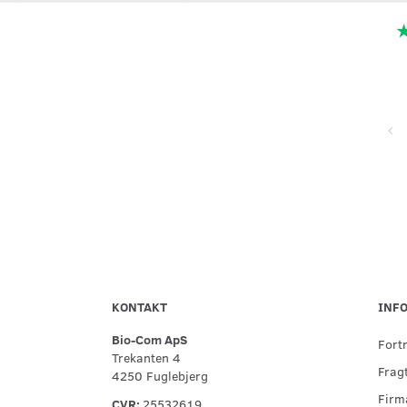
Super service, flinke og hjælpsomme ved telefonisk kontakt,
hurtig levering og forsvarlig indpakning
KONTAKT
INF
Bio-Com ApS
Fort
Trekanten 4
Fragt
4250 Fuglebjerg
Firma
CVR:
25532619