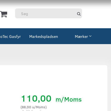
coTec Gasfyr
Markedspladsen
Mærker
110,00
m/Moms
(
88,00
u/Moms
)