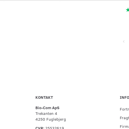
Super service, flinke og hjælpsomme ved telefonisk kontakt,
hurtig levering og forsvarlig indpakning
KONTAKT
INF
Bio-Com ApS
Fort
Trekanten 4
Fragt
4250 Fuglebjerg
Firma
CVR:
25532619