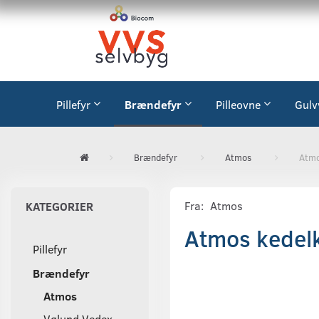
Pillefyr
Brændefyr
Pilleovne
Gulv
Brændefyr
Atmos
Atmo
Fra:
Atmos
KATEGORIER
Atmos kedelk
Pillefyr
Brændefyr
Atmos
Vølund Vedex