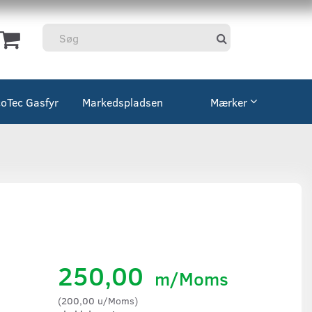
coTec Gasfyr
Markedspladsen
Mærker
g
250,00
m/Moms
(
200,00
u/Moms
)