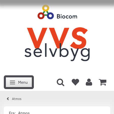
Menu
Skifte navigation
Atmos
Fra:
Atmos