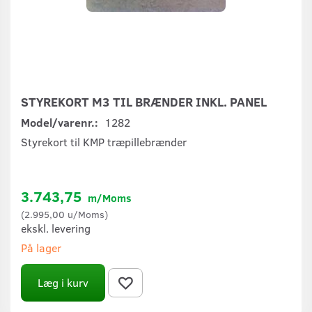
STYREKORT M3 TIL BRÆNDER INKL. PANEL
Model/varenr.:
1282
Styrekort til KMP træpillebrænder
3.743,75
m/Moms
(
2.995,00
u/Moms
)
ekskl. levering
På lager
Læg i kurv