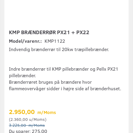
KMP BRÆNDERRØR PX21 + PX22
Model/varenr.:
KMP1122
Indvendig brænderrør til 20kw træpillebrænder.
Indre brænderrør til KMP pillebrænder og Pellx PX21
pillebrænder.
Brænderrøret bruges på brændere hvor
flammeovervåger sidder i højre side af brænderhuset.
2.950,00
m/Moms
(
2.360,00
u/Moms
)
3.225,00
m/Moms
Du sparer:
275,00