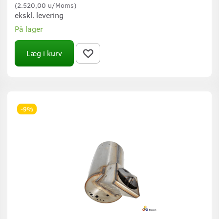
(
2.520,00
u/Moms
)
ekskl. levering
På lager
Læg i kurv
-9%