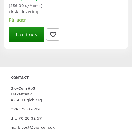
(
356,00
u/Moms
)
ekskl. levering
På lager
Læg i kurv
KONTAKT
Bio-Com ApS
Trekanten 4
4250 Fuglebjerg
CVR:
25532619
tlf.:
70 20 32 57
mail:
post@bio-com.dk