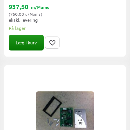
937,50
m/Moms
(
750,00
u/Moms
)
ekskl. levering
På lager
Læg i kurv