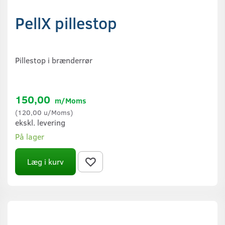
PellX pillestop
Pillestop i brænderrør
150,00
m/Moms
(
120,00
u/Moms
)
ekskl. levering
På lager
Læg i kurv