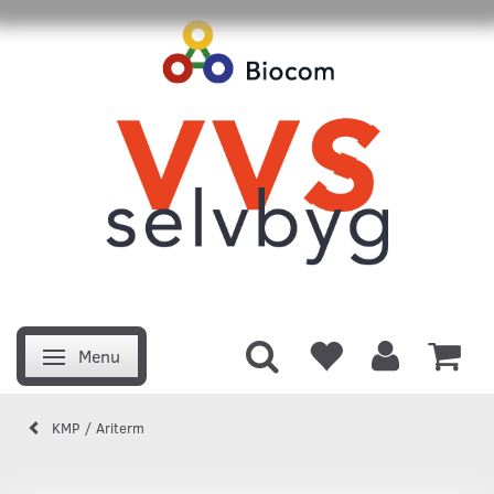
Menu
Skifte navigation
KMP / Ariterm